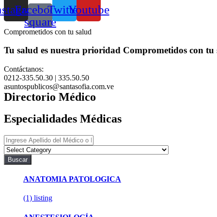
nstagram
Facebook-
Twitter
Youtube
square
Comprometidos con tu salud
Tu salud es nuestra prioridad
Comprometidos con tu 
Contáctanos:
0212-335.50.30 | 335.50.50
asuntospublicos@santasofia.com.ve
Directorio Médico
Especialidades Médicas
Buscar
ANATOMIA PATOLOGICA
(1)
listing