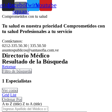
nstagram
Facebook-
Twitter
Youtube
square
Comprometidos con tu salud
Tu salud es nuestra prioridad
Comprometidos con
tu salud
Profesionales a tu servicio
Contáctanos:
0212-335.50.30 | 335.50.50
asuntospublicos@santasofia.com.ve
Directorio Médico
Resultado de la Búsqueda
Retornar
Filtro de búsqueda
1
Especialistas
Ver como
Grid
List
Ordenar Por
A to Z (title)
Z to A (title)