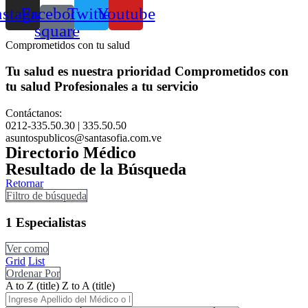
nstagram
Facebook-
Twitter
Youtube
square
Comprometidos con tu salud
Tu salud es nuestra prioridad
Comprometidos con
tu salud
Profesionales a tu servicio
Contáctanos:
0212-335.50.30 | 335.50.50
asuntospublicos@santasofia.com.ve
Directorio Médico
Resultado de la Búsqueda
Retornar
Filtro de búsqueda
1
Especialistas
Ver como
Grid
List
Ordenar Por
A to Z (title)
Z to A (title)