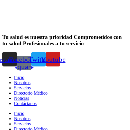
Tu salud es nuestra prioridad
Comprometidos con
tu salud
Profesionales a tu servicio
nstagram
Facebook-
Twitter
Youtube
square
Inicio
Nosotros
Servicios
Directorio Médico
Noticias
Contáctanos
Inicio
Nosotros
Servicios
Directorio Médico