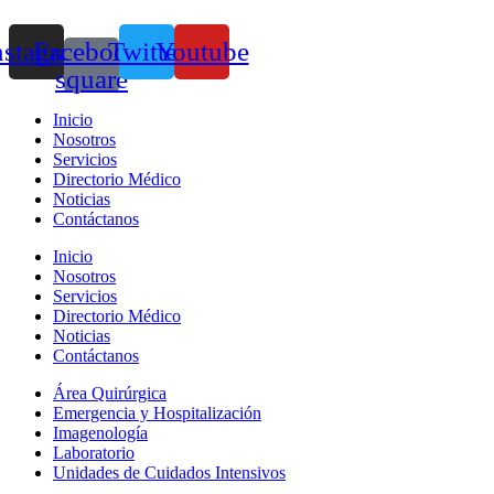
nstagram
Facebook-
Twitter
Youtube
square
Inicio
Nosotros
Servicios
Directorio Médico
Noticias
Contáctanos
Inicio
Nosotros
Servicios
Directorio Médico
Noticias
Contáctanos
Área Quirúrgica
Emergencia y Hospitalización
Imagenología
Laboratorio
Unidades de Cuidados Intensivos