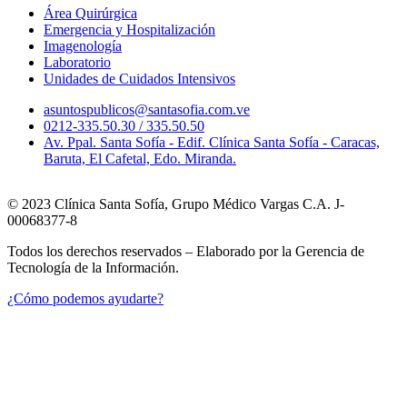
Área Quirúrgica
Emergencia y Hospitalización
Imagenología
Laboratorio
Unidades de Cuidados Intensivos
asuntospublicos@santasofia.com.ve
0212-335.50.30 / 335.50.50
Av. Ppal. Santa Sofía - Edif. Clínica Santa Sofía - Caracas,
Baruta, El Cafetal, Edo. Miranda.
© 2023 Clínica Santa Sofía, Grupo Médico Vargas C.A. J-
00068377-8
Todos los derechos reservados – Elaborado por la Gerencia de
Tecnología de la Información.
¿Cómo podemos ayudarte?