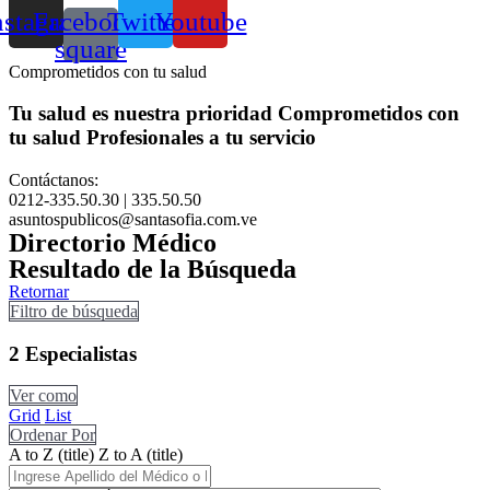
nstagram
Facebook-
Twitter
Youtube
square
Comprometidos con tu salud
Tu salud es nuestra prioridad
Comprometidos con
tu salud
Profesionales a tu servicio
Contáctanos:
0212-335.50.30 | 335.50.50
asuntospublicos@santasofia.com.ve
Directorio Médico
Resultado de la Búsqueda
Retornar
Filtro de búsqueda
2
Especialistas
Ver como
Grid
List
Ordenar Por
A to Z (title)
Z to A (title)