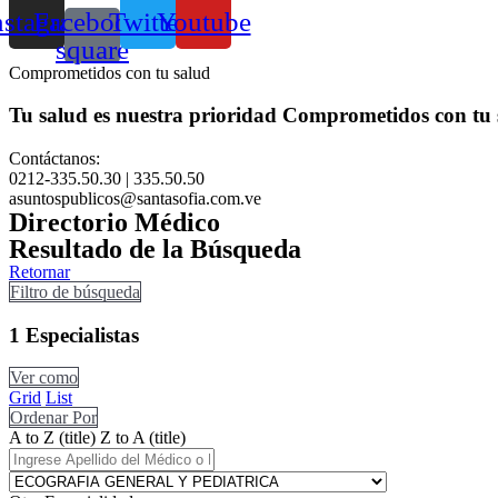
nstagram
Facebook-
Twitter
Youtube
square
Comprometidos con tu salud
Tu salud es nuestra prioridad
Comprometidos con tu 
Contáctanos:
0212-335.50.30 | 335.50.50
asuntospublicos@santasofia.com.ve
Directorio Médico
Resultado de la Búsqueda
Retornar
Filtro de búsqueda
1
Especialistas
Ver como
Grid
List
Ordenar Por
A to Z (title)
Z to A (title)