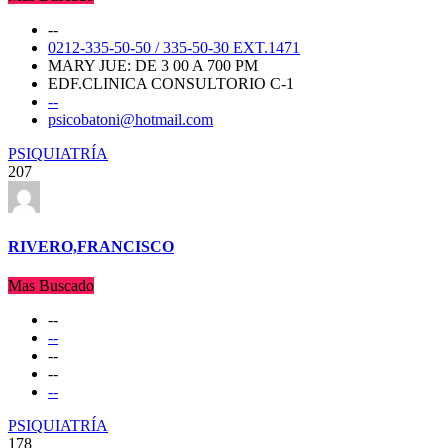
--
0212-335-50-50 / 335-50-30 EXT.1471
MARY JUE: DE 3 00 A 700 PM
EDF.CLINICA CONSULTORIO C-1
--
psicobatoni@hotmail.com
PSIQUIATRÍA
207
RIVERO,FRANCISCO
Mas Buscado
--
--
--
--
--
PSIQUIATRÍA
178