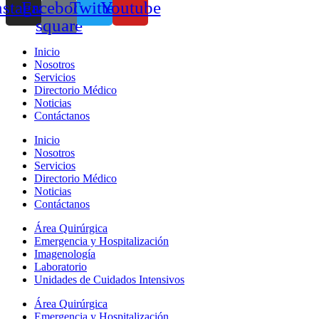
nstagram
Facebook-
Twitter
Youtube
square
Inicio
Nosotros
Servicios
Directorio Médico
Noticias
Contáctanos
Inicio
Nosotros
Servicios
Directorio Médico
Noticias
Contáctanos
Área Quirúrgica
Emergencia y Hospitalización
Imagenología
Laboratorio
Unidades de Cuidados Intensivos
Área Quirúrgica
Emergencia y Hospitalización