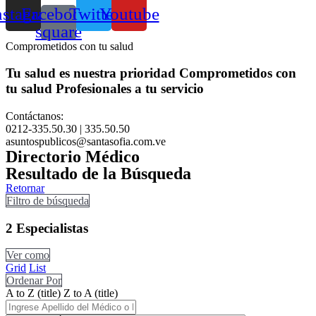
nstagram
Facebook-
Twitter
Youtube
square
Comprometidos con tu salud
Tu salud es nuestra prioridad
Comprometidos con
tu salud
Profesionales a tu servicio
Contáctanos:
0212-335.50.30 | 335.50.50
asuntospublicos@santasofia.com.ve
Directorio Médico
Resultado de la Búsqueda
Retornar
Filtro de búsqueda
2
Especialistas
Ver como
Grid
List
Ordenar Por
A to Z (title)
Z to A (title)