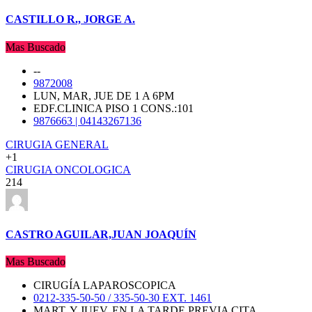
CASTILLO R., JORGE A.
Mas Buscado
--
9872008
LUN, MAR, JUE DE 1 A 6PM
EDF.CLINICA PISO 1 CONS.:101
9876663 | 04143267136
CIRUGIA GENERAL
+1
CIRUGIA ONCOLOGICA
214
CASTRO AGUILAR,JUAN JOAQUÍN
Mas Buscado
CIRUGÍA LAPAROSCOPICA
0212-335-50-50 / 335-50-30 EXT. 1461
MART. Y JUEV. EN LA TARDE PREVIA CITA