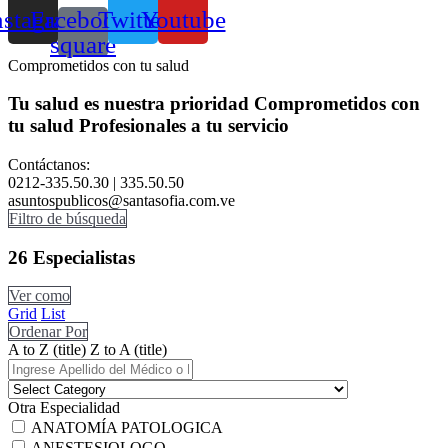
nstagram
Facebook-
Twitter
Youtube
square
Comprometidos con tu salud
Tu salud es nuestra prioridad
Comprometidos con
tu salud
Profesionales a tu servicio
Contáctanos:
0212-335.50.30 | 335.50.50
asuntospublicos@santasofia.com.ve
Filtro de búsqueda
26
Especialistas
Ver como
Grid
List
Ordenar Por
A to Z (title)
Z to A (title)
Otra Especialidad
ANATOMÍA PATOLOGICA
ANESTESIOLOGO