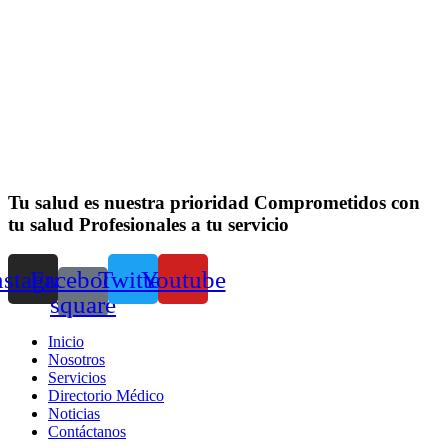
Tu salud es nuestra prioridad
Comprometidos con
tu salud
Profesionales a tu servicio
nstagram
Facebook-
Twitter
Youtube
square
Inicio
Nosotros
Servicios
Directorio Médico
Noticias
Contáctanos