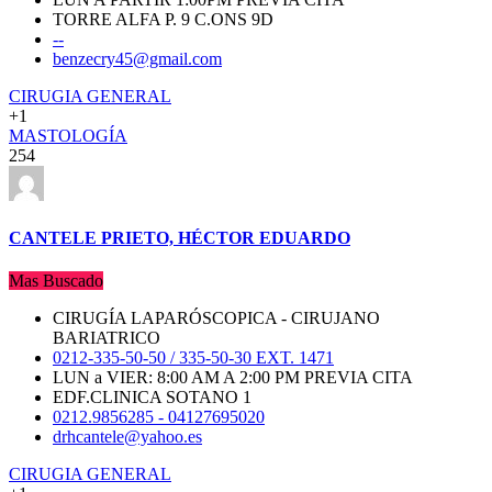
TORRE ALFA P. 9 C.ONS 9D
--
benzecry45@gmail.com
CIRUGIA GENERAL
+1
MASTOLOGÍA
254
CANTELE PRIETO, HÉCTOR EDUARDO
Mas Buscado
CIRUGÍA LAPARÓSCOPICA - CIRUJANO
BARIATRICO
0212-335-50-50 / 335-50-30 EXT. 1471
LUN a VIER: 8:00 AM A 2:00 PM PREVIA CITA
EDF.CLINICA SOTANO 1
0212.9856285 - 04127695020
drhcantele@yahoo.es
CIRUGIA GENERAL