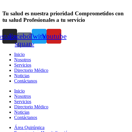
Tu salud es nuestra prioridad
Comprometidos con
tu salud
Profesionales a tu servicio
nstagram
Facebook-
Twitter
Youtube
square
Inicio
Nosotros
Servicios
Directorio Médico
Noticias
Contáctanos
Inicio
Nosotros
Servicios
Directorio Médico
Noticias
Contáctanos
Área Quirúrgica