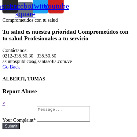
nstagram
Facebook-
Twitter
Youtube
square
Comprometidos con tu salud
Tu salud es nuestra prioridad
Comprometidos con
tu salud
Profesionales a tu servicio
Contáctanos:
0212-335.50.30 | 335.50.50
asuntospublicos@santasofia.com.ve
Go Back
ALBERTI, TOMAS
Report Abuse
×
Your Complaint
*
Submit