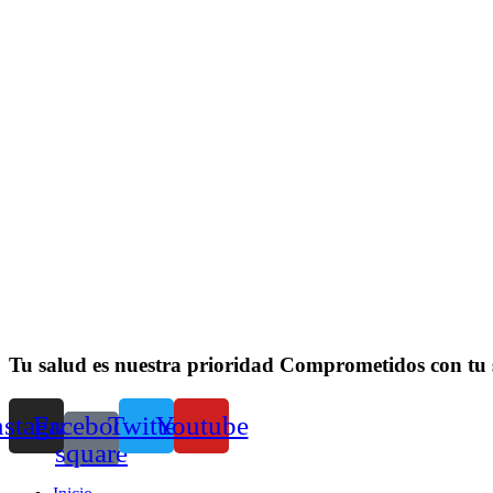
Tu salud es nuestra prioridad
Comprometidos con tu 
nstagram
Facebook-
Twitter
Youtube
square