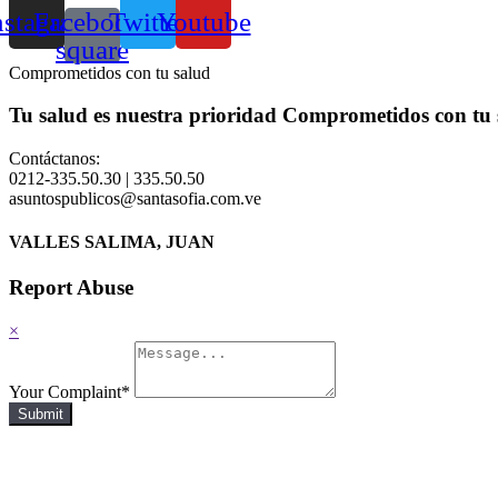
nstagram
Facebook-
Twitter
Youtube
square
Comprometidos con tu salud
Tu salud es nuestra prioridad
Comprometidos con tu 
Contáctanos:
0212-335.50.30 | 335.50.50
asuntospublicos@santasofia.com.ve
VALLES SALIMA, JUAN
Report Abuse
×
Your Complaint
*
Submit