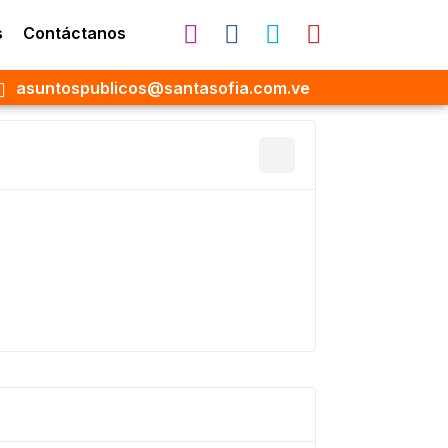
s
Contáctanos
asuntospublicos@santasofia.com.ve