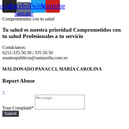
nstagram
Facebook-
Twitter
Youtube
square
Comprometidos con tu salud
Tu salud es nuestra prioridad
Comprometidos con
tu salud
Profesionales a tu servicio
Contáctanos:
0212-335.50.30 | 335.50.50
asuntospublicos@santasofia.com.ve
MALDONADO PANACCI, MARÍA CAROLINA
Report Abuse
×
Your Complaint
*
Submit