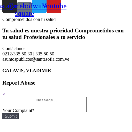
nstagram
Facebook-
Twitter
Youtube
square
Comprometidos con tu salud
Tu salud es nuestra prioridad
Comprometidos con
tu salud
Profesionales a tu servicio
Contáctanos:
0212-335.50.30 | 335.50.50
asuntospublicos@santasofia.com.ve
GALAVIS, VLADIMIR
Report Abuse
×
Your Complaint
*
Submit