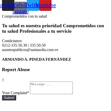
nstagram
Facebook-
Twitter
Youtube
square
Comprometidos con tu salud
Tu salud es nuestra prioridad
Comprometidos con
tu salud
Profesionales a tu servicio
Contáctanos:
0212-335.50.30 | 335.50.50
asuntospublicos@santasofia.com.ve
ARMANDO A. PINEDA FERNÁNDEZ
Report Abuse
×
Your Complaint
*
Submit