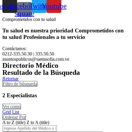
nstagram
Facebook-
Twitter
Youtube
square
Comprometidos con tu salud
Tu salud es nuestra prioridad
Comprometidos con
tu salud
Profesionales a tu servicio
Contáctanos:
0212-335.50.30 | 335.50.50
asuntospublicos@santasofia.com.ve
Directorio Médico
Resultado de la Búsqueda
Retornar
Filtro de búsqueda
2
Especialistas
Ver como
Grid
List
Ordenar Por
A to Z (title)
Z to A (title)