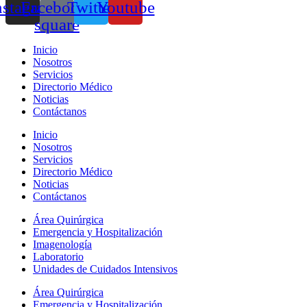
nstagram
Facebook-
Twitter
Youtube
square
Inicio
Nosotros
Servicios
Directorio Médico
Noticias
Contáctanos
Inicio
Nosotros
Servicios
Directorio Médico
Noticias
Contáctanos
Área Quirúrgica
Emergencia y Hospitalización
Imagenología
Laboratorio
Unidades de Cuidados Intensivos
Área Quirúrgica
Emergencia y Hospitalización