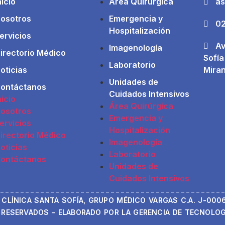
nicio
Área Quirúrgica
as
osotros
Emergencia y
02
Hospitalización
ervicios
Av
Imagenología
irectorio Médico
Sofía
Laboratorio
oticias
Mira
Unidades de
ontáctanos
Cuidados Intensivos
nicio
Área Quirúrgica
osotros
Emergencia y
ervicios
Hospitalización
irectorio Médico
Imagenología
oticias
Laboratorio
ontáctanos
Unidades de
Cuidados Intensivos
 CLÍNICA SANTA SOFÍA, GRUPO MÉDICO VARGAS C.A. J-000
RESERVADOS – ELABORADO POR LA GERENCIA DE TECNOLOGÍ