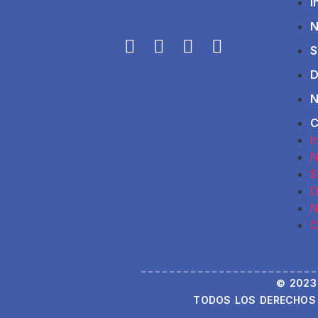
I
N
S
D
N
C
I
N
S
D
N
C
© 2023
TODOS LOS DERECHOS 