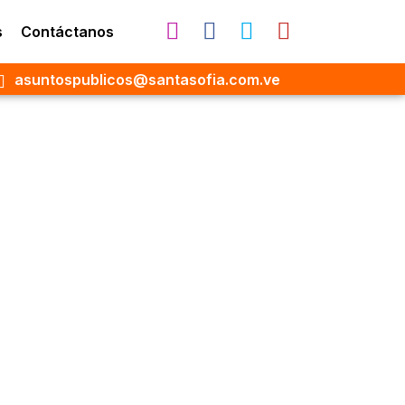
s
Contáctanos
asuntospublicos@santasofia.com.ve
dico