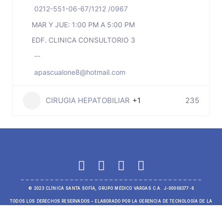
0212-551-06-67/1212 /0967
MAR Y JUE: 1:00 PM A 5:00 PM
EDF. CLINICA CONSULTORIO 3
--
apascualone8@hotmail.com
CIRUGIA HEPATOBILIAR
+1
235
© 2023 CLÍNICA SANTA SOFÍA, GRUPO MÉDICO VARGAS C.A. J-00068377-8
TODOS LOS DERECHOS RESERVADOS – ELABORADO POR LA GERENCIA DE TECNOLOGÍA DE LA
INFORMACIÓN.